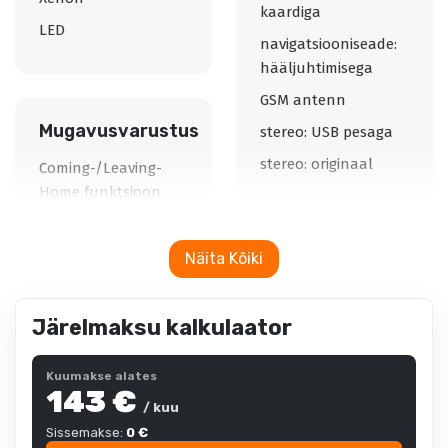
kaardiga
LED
navigatsiooniseade:
hääljuhtimisega
GSM antenn
Mugavusvarustus
stereo: USB pesaga
stereo: originaal
Coming-/Leaving-
Home funktsioon
võtmeta käivitus
automaatselt
Näita Kõiki
Muu varustus
tumenevad peeglid
12v pistikupesad
elektrilised akende
Järelmaksu kalkulaator
välistemperatuuri
tõstukid
näidik
püsikiiruse hoidja
Kuumakse alates
reisiarvesti
143 €
toonitud klaasid
/ kuu
tagaklaasi soojendus
parkimisandurid
Sissemakse:
0 €