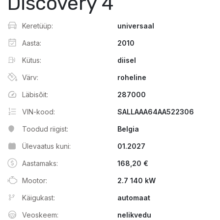
Discovery 4
Keretüüp:
universaal
Aasta:
2010
Kütus:
diisel
Värv:
roheline
Läbisõit:
287000
VIN-kood:
SALLAAA64AA522306
Toodud riigist:
Belgia
Ülevaatus kuni:
01.2027
Aastamaks:
168,20 €
Mootor:
2.7 140 kW
Käigukast:
automaat
Veoskeem:
nelikvedu