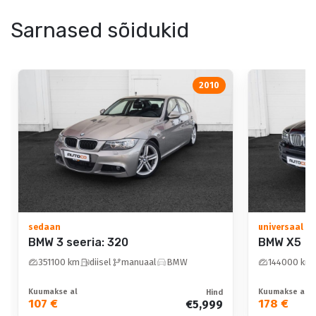
kliimaautomaatik
Sarnased sõidukid
katusereelingud
automaatselt
Rehvid ja veljed
tumenevad peeglid:
2010
sees
valuveljed
parkimiskaamera
valuveljed: mõõt
mootori
valuveljed: firma
eelsoojendus
suverehvid
tagavararatas
Sisustus
sedaan
universaal
BMW 3 seeria: 320
BMW X5
istmed reguleeritava
Sportvarustus
351100 km
diisel
manuaal
BMW
144000 km
kõrgusega
reguleeritav
istmed reguleeritava
Kuumakse al
Kuumakse al
Hind
vedrustus
107 €
178 €
€5,999
kõrgusega: juhiiste