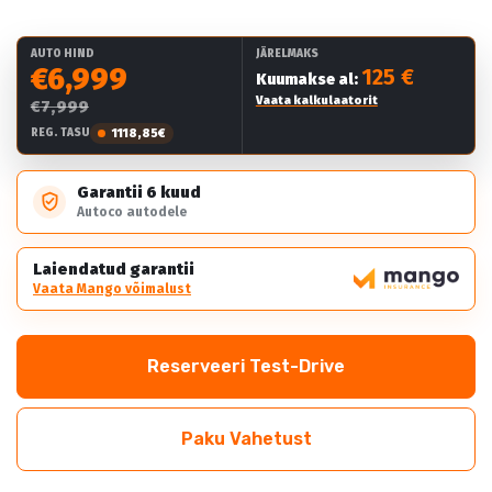
AUTO HIND
JÄRELMAKS
€6,999
125 €
Kuumakse al:
Vaata kalkulaatorit
€7,999
1118,85€
REG. TASU
Garantii 6 kuud
Autoco autodele
Laiendatud garantii
Vaata Mango võimalust
Reserveeri Test-Drive
Paku Vahetust