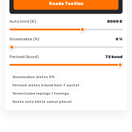
immobilisaator
Saada Taotlus
parkimisandurid:
käed vabad süsteem
taga
kaubakinnituse
salongi eelsoojendus
Auto hind (€)
8000
€
konksud
kohtvalgustid
veokonks
Sissemakse (%)
0
%
peeglid
allasõidutõke
päikesesirmides
tagaklaasi puhasti
peeglid
Periood (kuud)
72 kuud
päikesesirmides:
reguleeritava
valgustusega
kumerusega
Sissemakse alates 0%
seljatugi
elektrilised
Periood alates 6 kuud kuni 7 aastat
välispeeglid
reguleeritava
Vormistame lepingu 1 tunniga
kumerusega
elektrilised
Saate auto kätte samal päeval
seljatugi: juhiiste
välispeeglid:
soojendusega
veokonks:
teisaldatav
kliimaseade
pagasiruumi matt
kliimaseade: