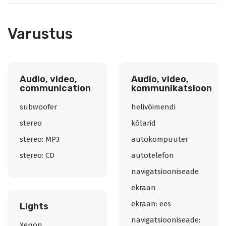
Varustus
Audio, video,
Audio, video,
communication
kommunikatsioon
subwoofer
helivõimendi
stereo
kõlarid
stereo: MP3
autokompuuter
stereo: CD
autotelefon
navigatsiooniseade
ekraan
ekraan: ees
Lights
navigatsiooniseade:
Xenon