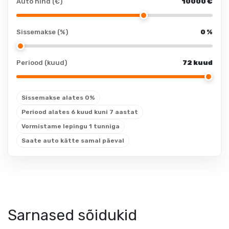
peeglid
Auto hind (€)
10000
€
pagasikate
päikesesirmides:
valgustusega
Sissemakse (%)
0
%
elektrilised
välispeeglid
Rehvid ja veljed
Periood (kuud)
72 kuud
elektrilised
rehvirõhu
välispeeglid:
kontrollsüsteem
soojendusega
Sissemakse alates 0%
rehviparanduskomplekt
kliimaseade
Periood alates 6 kuud kuni 7 aastat
valuveljed
Vormistame lepingu 1 tunniga
kliimaseade:
valuveljed: mõõt
kliimaautomaatik
Saate auto kätte samal päeval
valuveljed: firma
mootori
eelsoojendus
suverehvid
Sarnased sõidukid
Sisustus
Tuled