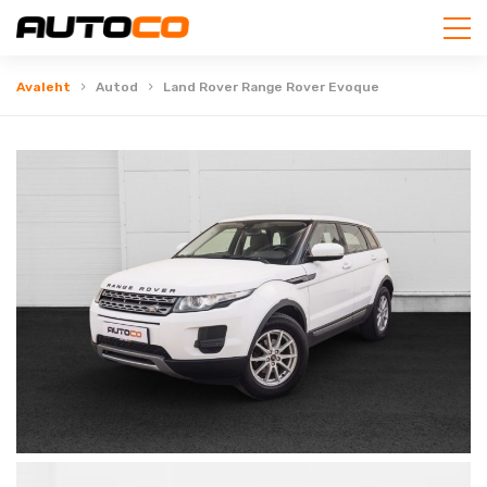
Avaleht
Autod
Land Rover Range Rover Evoque