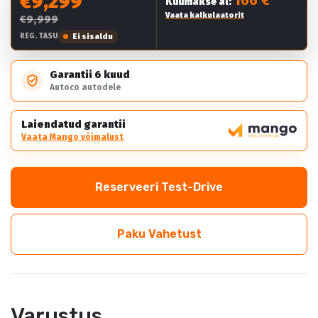
€9,299
Kuumakse al:
Vaata kalkulaatorit
€9,999
Ei sisaldu
REG. TASU
Garantii 6 kuud
Autoco autodele
Laiendatud garantii
Vaata Mango võimalust
Reserveeri Test-Drive
Paku Vahetust
Varustus