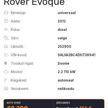
Rover Evoque
Keretüüp:
universaal
Aasta:
2012
Kütus:
diisel
Värv:
valge
Läbisõit:
252900
VIN-kood:
SALVA2BC4DH738941
Toodud riigist:
Soome
Mootor:
2.2 110 kW
Käigukast:
automaat
Veoskeem:
nelikvedu
AUTO HIND
JÄRELMAKS
166 €