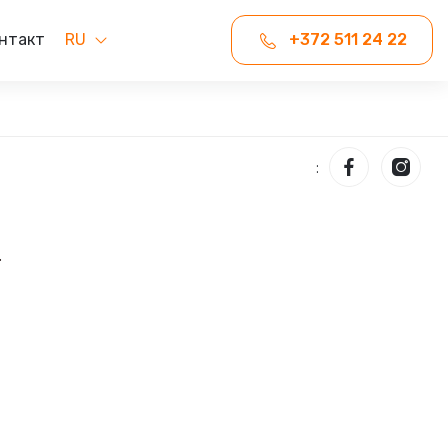
нтакт
RU
+372 511 24 22
:
.