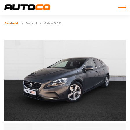
Avaleht
Autod
Volvo V40