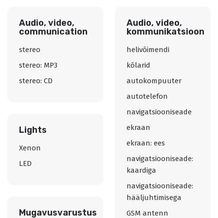
Audio, video,
Audio, video,
communication
kommunikatsioon
stereo
helivõimendi
stereo: MP3
kõlarid
stereo: CD
autokompuuter
autotelefon
navigatsiooniseade
ekraan
Lights
ekraan: ees
Xenon
navigatsiooniseade:
LED
kaardiga
navigatsiooniseade:
hääljuhtimisega
Mugavusvarustus
GSM antenn