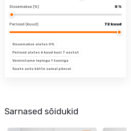
elektrilised
veokonks
Sissemakse (%)
0
%
välispeeglid
tagaklaasi puhasti
elektrilised
nahkkattega
Periood (kuud)
72 kuud
välispeeglid:
käsipidurikang
soojendusega
reguleeritava
kliimaseade
Sissemakse alates 0%
kumerusega
kliimaseade:
Periood alates 6 kuud kuni 7 aastat
seljatugi
kliimaautomaatik
Vormistame lepingu 1 tunniga
reguleeritava
elektrilised
Saate auto kätte samal päeval
kumerusega
välispeeglid:
seljatugi: juhiiste
kokkuklapitavad
reguleeritava
kumerusega
seljatugi: kõrvalistuja
iste
Sarnased sõidukid
Rehvid ja veljed
rehviparanduskomplekt