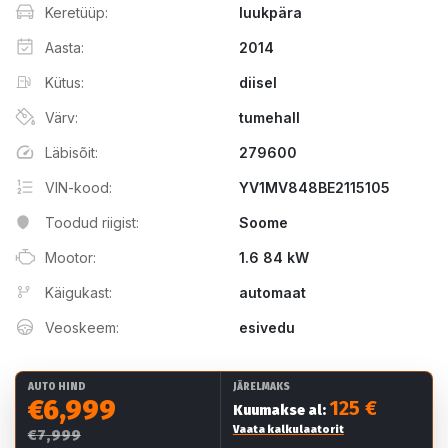
Keretüüp:
luukpära
Aasta:
2014
Kütus:
diisel
Värv:
tumehall
Läbisõit:
279600
VIN-kood:
YV1MV848BE2115105
Toodud riigist:
Soome
Mootor:
1.6 84 kW
Käigukast:
automaat
Veoskeem:
esivedu
AUTO HIND
JÄRELMAKS
€6,999
125 €
Kuumakse al:
Vaata kalkulaatorit
€7,999